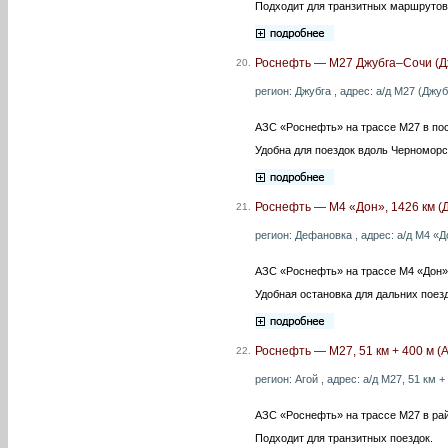
Подходит для транзитных маршрутов
Роснефть — М27 Джубга–Сочи (Д
20.
регион: Джубга , адрес: а/д М27 (Джу
АЗС «Роснефть» на трассе М27 в пос
Удобна для поездок вдоль Черноморс
Роснефть — М4 «Дон», 1426 км (
21.
регион: Дефановка , адрес: а/д М4 «Д
АЗС «Роснефть» на трассе М4 «Дон»
Удобная остановка для дальних поезд
Роснефть — М27, 51 км + 400 м (А
22.
регион: Агой , адрес: а/д М27, 51 км 
АЗС «Роснефть» на трассе М27 в рай
Подходит для транзитных поездок.