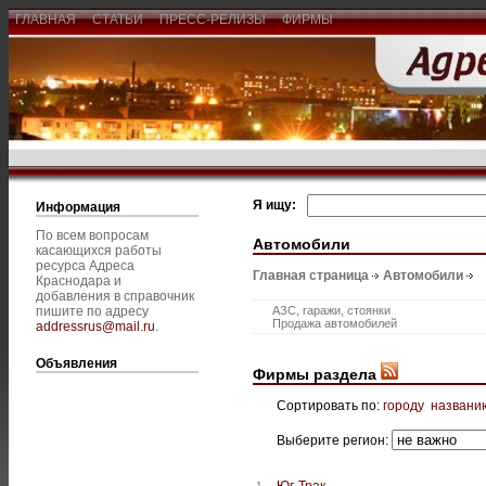
ГЛАВНАЯ
СТАТЬИ
ПРЕСС-РЕЛИЗЫ
ФИРМЫ
Я ищу:
Информация
По всем вопросам
Автомобили
касающихся работы
ресурса Адреса
Главная страница
Автомобили
Краснодара и
добавления в справочник
пишите по адресу
АЗС, гаражи, стоянки
Продажа автомобилей
addressrus@mail.ru
.
Объявления
Фирмы раздела
Сортировать по:
городу
названи
Выберите регион:
Юг-Трак
1.