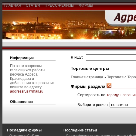
ГЛАВНАЯ
СТАТЬИ
ПРЕСС-РЕЛИЗЫ
ФИРМЫ
Я ищу:
Информация
По всем вопросам
Торговые центры
касающихся работы
ресурса Адреса
Главная страница
Торговля
Торг
Краснодара и
добавления в справочник
Фирмы раздела
пишите по адресу
addressrus@mail.ru
.
Сортировать по:
городу
названи
Объявления
Выберите регион:
Последние фирмы
Последние статьи
Отделение СФР по
Осадки фундаментов: какие параметры фик