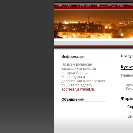
ГЛАВНАЯ
СТАТЬИ
ПРЕСС-РЕЛИЗЫ
Ф
Я ищу:
Информация
По всем вопросам
Культ
касающихся работы
ресурса Адреса
Главна
Краснодара и
добавления в справочник
пишите по адресу
Архи
Кино
addressrus@mail.ru
.
Фирм
Объявления
Со
Вы