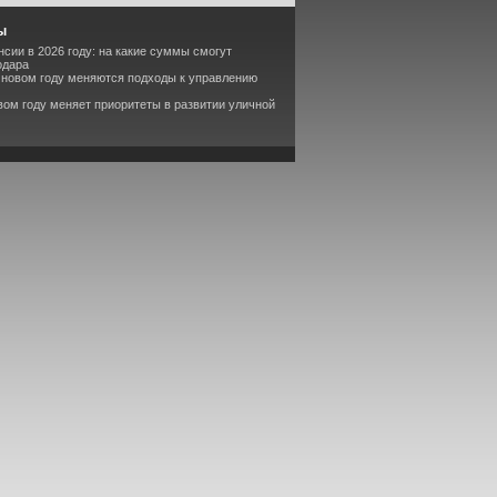
ы
сии в 2026 году: на какие суммы смогут
одара
в новом году меняются подходы к управлению
вом году меняет приоритеты в развитии уличной