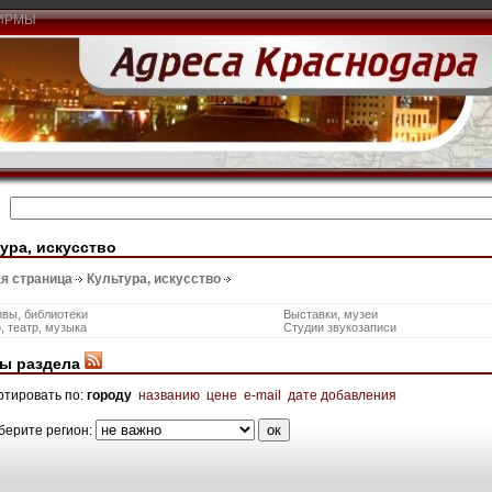
ИРМЫ
ура, искусство
я страница
Культура, искусство
вы, библиотеки
Выставки, музеи
, театр, музыка
Студии звукозаписи
ы раздела
ртировать по:
городу
названию
цене
e-mail
дате добавления
берите регион: