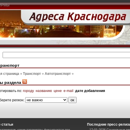
ИРМЫ
транспорт
я страница
Транспорт
Автотранспорт
ы раздела
ртировать по:
городу
названию
цене
e-mail
дате добавления
берите регион:
 статьи
Последние пресс-релиз
ндаментов: какие параметры фиксируются при
17-01-2026 Социальные пен