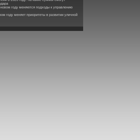
одара
в новом году меняются подходы к управлению
вом году меняет приоритеты в развитии уличной