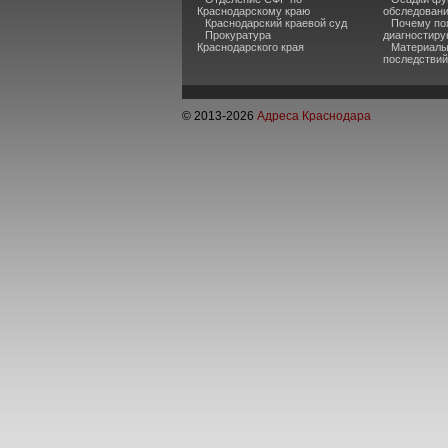
Краснодарскому краю
обследован
Краснодарский краевой суд
Почему по
Прокуратура
диагностиру
Краснодарского края
Материалы
последствий
© 2013-
2026
Адреса Краснодара