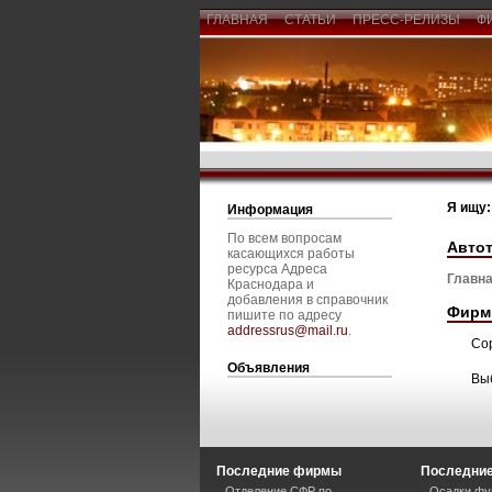
ГЛАВНАЯ
СТАТЬИ
ПРЕСС-РЕЛИЗЫ
Ф
Я ищу:
Информация
По всем вопросам
Авто
касающихся работы
ресурса Адреса
Главна
Краснодара и
добавления в справочник
Фирм
пишите по адресу
addressrus@mail.ru
.
Со
Объявления
Вы
Последние фирмы
Последние
Отделение СФР по
Осадки фу