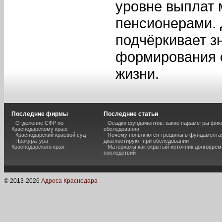
уровне выплат
пенсионерами. 
подчёркивает з
формирования с
жизни.
Последние фирмы
Последние статьи
Отделение СФР по
Осадки фундаментов: какие параметры фик
Краснодарскому краю
обследовании
Краснодарский краевой суд
Почему появляются трещины в фундаментах
Прокуратура
диагностируют при обследовании
Краснодарского края
Материалы как скрытый источник долговре
последствий
© 2013-
2026
Адреса Краснодара