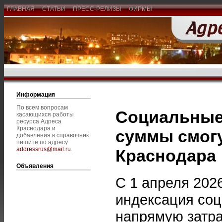
ГЛАВНАЯ
СТАТЬИ
ПРЕСС-РЕЛИЗЫ
ФИРМЫ
Информация
По всем вопросам
Социальные 
касающихся работы
ресурса Адреса
Краснодара и
суммы смогу
добавления в справочник
пишите по адресу
addressrus@mail.ru
.
Краснодара
Объявления
С 1 апреля 202
индексация соц
напрямую затра