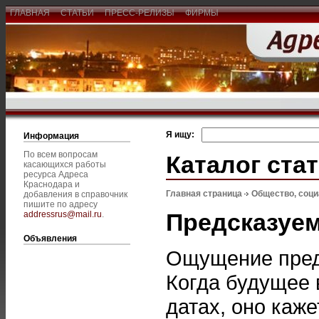
ГЛАВНАЯ
СТАТЬИ
ПРЕСС-РЕЛИЗЫ
ФИРМЫ
Я ищу:
Информация
По всем вопросам
Каталог ста
касающихся работы
ресурса Адреса
Краснодара и
Главная страница
Общество, соц
добавления в справочник
пишите по адресу
Предсказуем
addressrus@mail.ru
.
Объявления
Ощущение предс
Когда будущее 
датах, оно каж