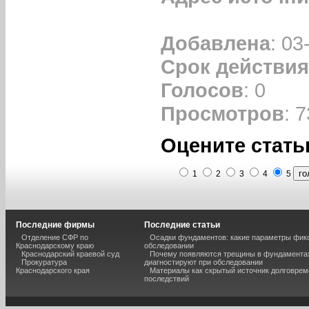
Добавлена
: 03
Срок действия
Голосов
: 0
Просмотров
: 7
Оцените стать
1
2
3
4
5
Последние фирмы
Последние статьи
Отделение СФР по
Осадки фундаментов: какие параметры фик
Краснодарскому краю
обследовании
Краснодарский краевой суд
Почему появляются трещины в фундаментах
Прокуратура
диагностируют при обследовании
Краснодарского края
Материалы как скрытый источник долговре
последствий