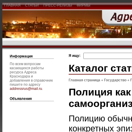
ГЛАВНАЯ
СТАТЬИ
ПРЕСС-РЕЛИЗЫ
ФИРМЫ
Я ищу:
Информация
По всем вопросам
Каталог ста
касающихся работы
ресурса Адреса
Краснодара и
Главная страница
Государство
добавления в справочник
пишите по адресу
Полиция как
addressrus@mail.ru
.
Объявления
самооргани
Полицию обычн
конкретных эпи