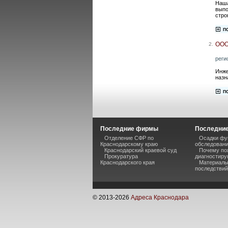
Наша
выпо
стро
ООО
2.
реги
Инже
назн
Последние фирмы
Последние
Отделение СФР по
Осадки фу
Краснодарскому краю
обследован
Краснодарский краевой суд
Почему по
Прокуратура
диагностиру
Краснодарского края
Материалы
последствий
© 2013-
2026
Адреса Краснодара