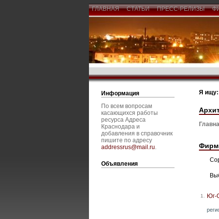
ГЛАВНАЯ
СТАТЬИ
ПРЕСС-РЕЛИЗЫ
Ф
Я ищу:
Информация
По всем вопросам
Архит
касающихся работы
ресурса Адреса
Главна
Краснодара и
добавления в справочник
пишите по адресу
Фирм
addressrus@mail.ru
.
Со
Объявления
Вы
Юг-
1.
реги