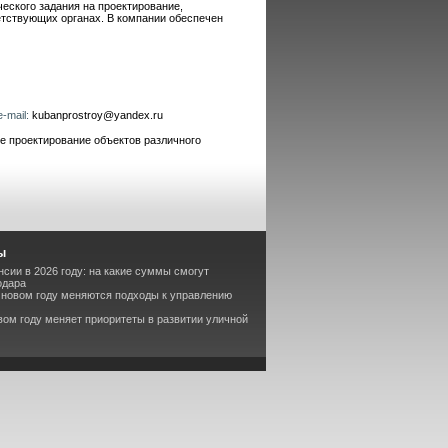
еского задания на проектирование,
етствующих органах. В компании обеспечен
e-mail:
kubanprostroy@yandex.ru
проектирование объектов различного
ы
сии в 2026 году: на какие суммы смогут
одара
в новом году меняются подходы к управлению
вом году меняет приоритеты в развитии уличной