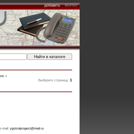
добавить
ФИРМУ
ние
1
Выберите страницу:
e-mail:
ygstroiprogect@mail.ru