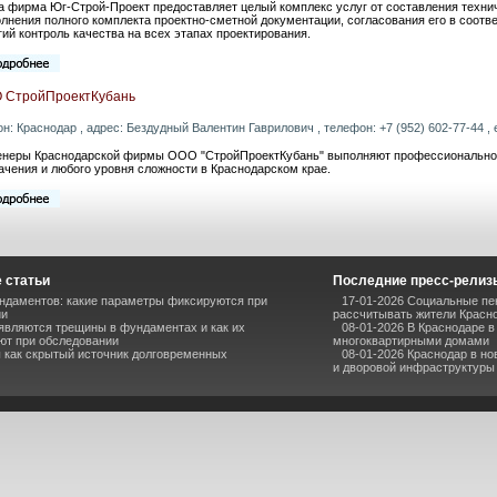
 фирма Юг-Строй-Проект предоставляет целый комплекс услуг от составления технич
лнения полного комплекта проектно-сметной документации, согласования его в соотв
гий контроль качества на всех этапах проектирования.
 СтройПроектКубань
он: Краснодар , адрес: Бездудный Валентин Гаврилович , телефон: +7 (952) 602-77-44 , 
неры Краснодарской фирмы ООО "СтройПроектКубань" выполняют профессиональное 
ачения и любого уровня сложности в Краснодарском крае.
 статьи
Последние пресс-релиз
ндаментов: какие параметры фиксируются при
17-01-2026 Социальные пен
ии
рассчитывать жители Красн
являются трещины в фундаментах и как их
08-01-2026 В Краснодаре 
ют при обследовании
многоквартирными домами
 как скрытый источник долговременных
08-01-2026 Краснодар в но
и дворовой инфраструктуры