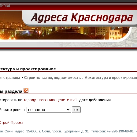
ИРМЫ
ектура и проектирование
я страница
Строительство, недвижимость
Архитектура и проектирова
ы раздела
ртировать по:
городу
названию
цене
e-mail
дате добавления
берите регион:
Строй-Проект
он: Сочи , адрес: 354000, г. Сочи, просп. Курортный, д. 31 , телефон: +7-928-190-69-81 , 