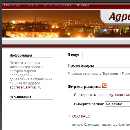
ГЛАВНАЯ
СТАТЬИ
ПРЕСС-РЕЛИЗЫ
ФИРМЫ
Я ищу:
Информация
По всем вопросам
Промтовары
касающихся работы
ресурса Адреса
Главная страница
Торговля
Про
Краснодара и
добавления в справочник
пишите по адресу
Фирмы раздела
addressrus@mail.ru
.
Сортировать по:
городу
названи
Объявления
Выберите регион:
ООО КАЕС
1.
регион: Краснодар , адрес: ул. Красны