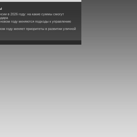
ы
сии в 2026 году: на какие суммы смогут
одара
в новом году меняются подходы к управлению
вом году меняет приоритеты в развитии уличной